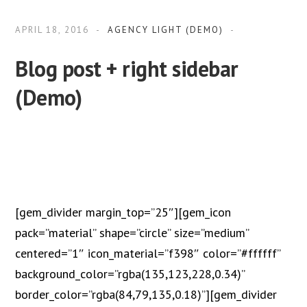
APRIL 18, 2016
AGENCY LIGHT (DEMO)
Blog post + right sidebar
(Demo)
[gem_divider margin_top=”25″][gem_icon
pack=”material” shape=”circle” size=”medium”
centered=”1″ icon_material=”f398″ color=”#ffffff”
background_color=”rgba(135,123,228,0.34)”
border_color=”rgba(84,79,135,0.18)”][gem_divider