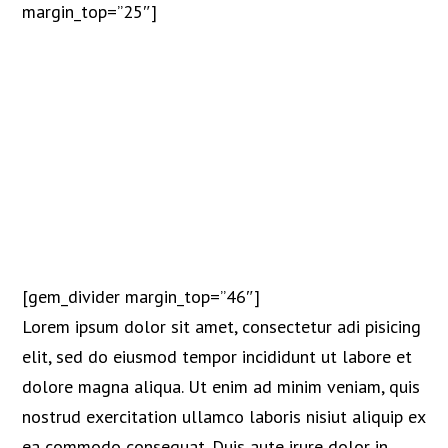
margin_top=”25″]
dolor ipsum
dolor sit amet
Lorem ipsum dolor sit amet, consectetur adipisicing
elit, sed do eiusmod tempor incididunt ut labore et
dolore magna aliqua.
[gem_divider margin_top=”46″]
Lorem ipsum dolor sit amet, consectetur adi pisicing
elit, sed do eiusmod tempor incididunt ut labore et
dolore magna aliqua. Ut enim ad minim veniam, quis
nostrud exercitation ullamco laboris nisiut aliquip ex
ea commodo consequat. Duis aute irure dolor in