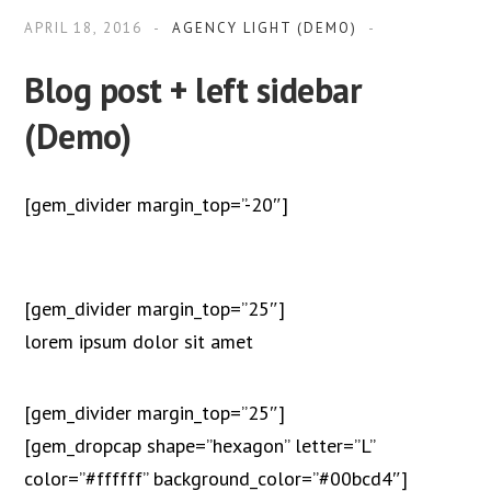
APRIL 18, 2016
AGENCY LIGHT (DEMO)
Blog post + left sidebar
(Demo)
[gem_divider margin_top=”-20″]
[gem_divider margin_top=”25″]
lorem ipsum
dolor sit amet
[gem_divider margin_top=”25″]
[gem_dropcap shape=”hexagon” letter=”L”
color=”#ffffff” background_color=”#00bcd4″]