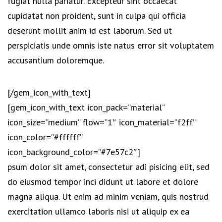
fugiat nulla pariatur. Excepteur sint occaecat
cupidatat non proident, sunt in culpa qui officia
deserunt mollit anim id est laborum. Sed ut
perspiciatis unde omnis iste natus error sit voluptatem
accusantium doloremque.
[/gem_icon_with_text]
[gem_icon_with_text icon_pack=”material”
icon_size=”medium” flow=”1″ icon_material=”f2ff”
icon_color=”#ffffff”
icon_background_color=”#7e57c2″]
psum dolor sit amet, consectetur adi pisicing elit, sed
do eiusmod tempor inci didunt ut labore et dolore
magna aliqua. Ut enim ad minim veniam, quis nostrud
exercitation ullamco laboris nisi ut aliquip ex ea