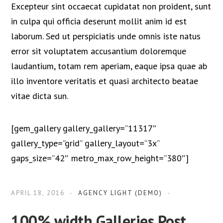
Excepteur sint occaecat cupidatat non proident, sunt
in culpa qui officia deserunt mollit anim id est
laborum. Sed ut perspiciatis unde omnis iste natus
error sit voluptatem accusantium doloremque
laudantium, totam rem aperiam, eaque ipsa quae ab
illo inventore veritatis et quasi architecto beatae
vitae dicta sun.
[gem_gallery gallery_gallery=”11317″
gallery_type=”grid” gallery_layout=”3x”
gaps_size=”42″ metro_max_row_height=”380″]
APRIL 18, 2016
AGENCY LIGHT (DEMO)
100% width Galleries Post