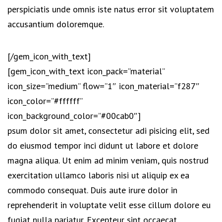
perspiciatis unde omnis iste natus error sit voluptatem
accusantium doloremque.
[/gem_icon_with_text]
[gem_icon_with_text icon_pack=”material”
icon_size=”medium” flow=”1″ icon_material=”f287″
icon_color=”#ffffff”
icon_background_color=”#00cab0″]
psum dolor sit amet, consectetur adi pisicing elit, sed
do eiusmod tempor inci didunt ut labore et dolore
magna aliqua. Ut enim ad minim veniam, quis nostrud
exercitation ullamco laboris nisi ut aliquip ex ea
commodo consequat. Duis aute irure dolor in
reprehenderit in voluptate velit esse cillum dolore eu
fugiat nulla pariatur. Excepteur sint occaecat