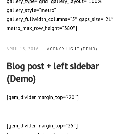
gallery_type=”grid” gallery_layout=”100%”
gallery_style=”metro”
gallery_fullwidth_columns=”5″ gaps_size=”21″
metro_max_row_height=”380″]
APRIL 18, 2016
AGENCY LIGHT (DEMO)
Blog post + left sidebar
(Demo)
[gem_divider margin_top=”-20″]
[gem_divider margin_top=”25″]