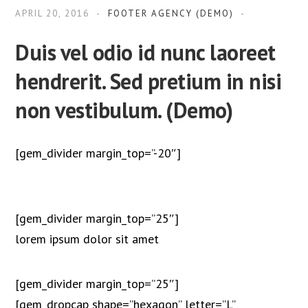
APRIL 20, 2016
FOOTER AGENCY (DEMO)
Duis vel odio id nunc laoreet
hendrerit. Sed pretium in nisi
non vestibulum. (Demo)
[gem_divider margin_top=”-20″]
[gem_divider margin_top=”25″]
lorem ipsum
dolor sit amet
[gem_divider margin_top=”25″]
[gem_dropcap shape=”hexagon” letter=”L”