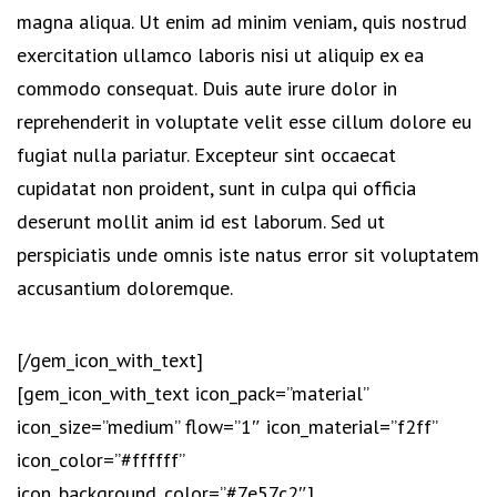
magna aliqua. Ut enim ad minim veniam, quis nostrud
exercitation ullamco laboris nisi ut aliquip ex ea
commodo consequat. Duis aute irure dolor in
reprehenderit in voluptate velit esse cillum dolore eu
fugiat nulla pariatur. Excepteur sint occaecat
cupidatat non proident, sunt in culpa qui officia
deserunt mollit anim id est laborum. Sed ut
perspiciatis unde omnis iste natus error sit voluptatem
accusantium doloremque.
[/gem_icon_with_text]
[gem_icon_with_text icon_pack=”material”
icon_size=”medium” flow=”1″ icon_material=”f2ff”
icon_color=”#ffffff”
icon_background_color=”#7e57c2″]