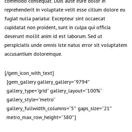
commodo consequat. Duis aute irure dolor in
reprehenderit in voluptate velit esse cillum dolore eu
fugiat nulla pariatur. Excepteur sint occaecat
cupidatat non proident, sunt in culpa qui officia
deserunt mollit anim id est laborum. Sed ut
perspiciatis unde omnis iste natus error sit voluptatem
accusantium doloremque.
[/gem_icon_with_text]
[gem_gallery gallery_gallery=”9794″
gallery_type=”grid” gallery_layout=”100%”
gallery_style=”metro”
gallery_fullwidth_columns=”5″ gaps_size=”21″
metro_max_row_height=”380″]