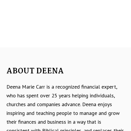
g
a
t
i
o
n
ABOUT DEENA
Deena Marie Carr is a recognized financial expert,
who has spent over 25 years helping individuals,
churches and companies advance. Deena enjoys
inspiring and teaching people to manage and grow
their finances and business in a way that is
consistent with Biblical principles, and replaces their