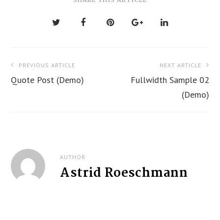
SHARE THIS ARTICLE
P
PREVIOUS ARTICLE
NEXT ARTICLE
o
Quote Post (Demo)
Fullwidth Sample 02
s
(Demo)
t
n
a
AUTHOR
Astrid Roeschmann
v
i