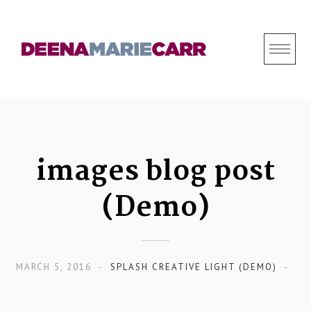
S
k
i
p
t
o
c
o
images blog post
n
(Demo)
t
e
n
t
MARCH 5, 2016
SPLASH CREATIVE LIGHT (DEMO)